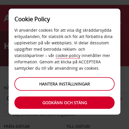
Cookie Policy
Menu
Vi använder cookies för att visa dig skräddarsydda
Welcome
erbjudanden, för statistik och för att förbättra dina
to
Hyrbil Weeze
upplevelser på vår webbplats. Vi delar dessutom
Avis
uppgifter med betrodda reklam- och
statistikpartner – vår
cookie-policy
innehåller mer
information. Genom att klicka på ACCEPTERA
samtycker du till vår användning av cookies.
BIL
SKÅPBIL
HANTERA INSTÄLLNINGAR
HÄMTA FRÅN
GODKÄNN OCH STÄNG
Välj en annan återlämningsplats
FRÅN-DATUM
TILL-DATUM