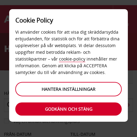
Cookie Policy
Menu
Vi använder cookies för att visa dig skräddarsydda
Welcome
erbjudanden, för statistik och för att förbättra dina
to
Hyrbil Quedlinburg
upplevelser på vår webbplats. Vi delar dessutom
Avis
uppgifter med betrodda reklam- och
statistikpartner – vår
cookie-policy
innehåller mer
information. Genom att klicka på ACCEPTERA
samtycker du till vår användning av cookies.
BIL
SKÅPBIL
HANTERA INSTÄLLNINGAR
HÄMTA FRÅN
GODKÄNN OCH STÄNG
Välj en annan återlämningsplats
FRÅN-DATUM
TILL-DATUM