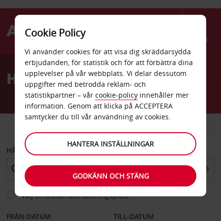
Cookie Policy
Menu
Vi använder cookies för att visa dig skräddarsydda
Welcome
erbjudanden, för statistik och för att förbättra dina
to
Hyrbil Oranienburg
upplevelser på vår webbplats. Vi delar dessutom
Avis
uppgifter med betrodda reklam- och
statistikpartner – vår
cookie-policy
innehåller mer
information. Genom att klicka på ACCEPTERA
samtycker du till vår användning av cookies.
BIL
SKÅPBIL
HANTERA INSTÄLLNINGAR
HÄMTA FRÅN
GODKÄNN OCH STÄNG
Välj en annan återlämningsplats
FRÅN-DATUM
TILL-DATUM