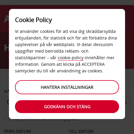
Cookie Policy
Menu
Vi använder cookies för att visa dig skräddarsydda
Welcome
erbjudanden, för statistik och för att förbättra dina
to
Hyrbil Memmingerberg
upplevelser på vår webbplats. Vi delar dessutom
Avis
uppgifter med betrodda reklam- och
statistikpartner – vår
cookie-policy
innehåller mer
information. Genom att klicka på ACCEPTERA
samtycker du till vår användning av cookies.
BIL
SKÅPBIL
HANTERA INSTÄLLNINGAR
HÄMTA FRÅN
GODKÄNN OCH STÄNG
Välj en annan återlämningsplats
FRÅN-DATUM
TILL-DATUM