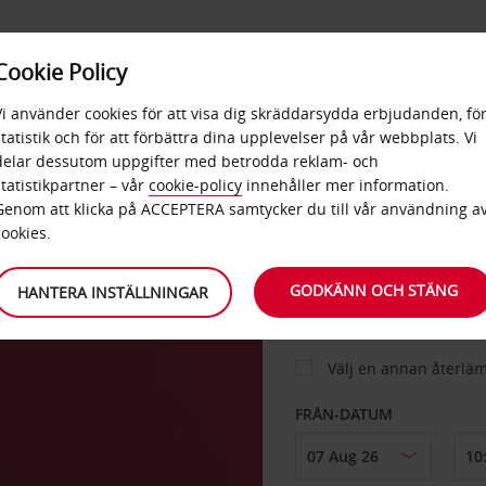
E
POPU
Cookie Policy
ERBJUDANDEN
TJÄNSTER
RA
DESTINA
Vi använder cookies för att visa dig skräddarsydda erbjudanden, fö
statistik och för att förbättra dina upplevelser på vår webbplats. Vi
delar dessutom uppgifter med betrodda reklam- och
statistikpartner – vår
cookie-policy
innehåller mer information.
BIL
Genom att klicka på ACCEPTERA samtycker du till vår användning a
cookies.
HÄMTA FRÅN
GODKÄNN OCH STÄNG
HANTERA INSTÄLLNINGAR
Välj en annan återlä
FRÅN-DATUM