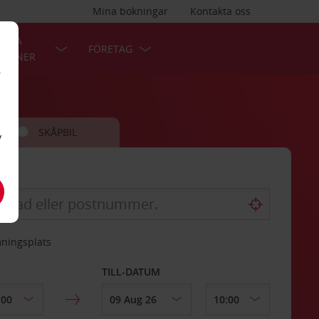
Mina bokningar
Kontakta oss
LÄRA
FÖRETAG
TIONER
r
SKÅPBIL
v
mningsplats
TILL-DATUM