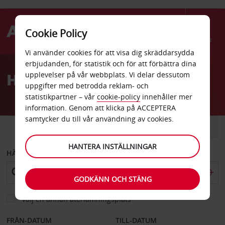
Cookie Policy
Menu
Vi använder cookies för att visa dig skräddarsydda
Welcome
erbjudanden, för statistik och för att förbättra dina
to
Hyrbil Kronach
upplevelser på vår webbplats. Vi delar dessutom
Avis
uppgifter med betrodda reklam- och
statistikpartner – vår
cookie-policy
innehåller mer
information. Genom att klicka på ACCEPTERA
samtycker du till vår användning av cookies.
BIL
SKÅPBIL
HANTERA INSTÄLLNINGAR
HÄMTA FRÅN
GODKÄNN OCH STÄNG
Välj en annan återlämningsplats
FRÅN-DATUM
TILL-DATUM