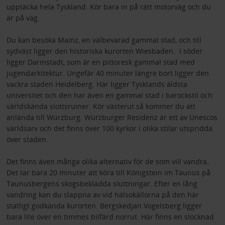
upptäcka hela Tyskland. Kör bara in på rätt motorväg och du
är på väg.
Du kan besöka Mainz, en välbevarad gammal stad, och till
sydväst ligger den historiska kurorten Wiesbaden. I söder
ligger Darmstadt, som är en pittoresk gammal stad med
jugendarkitektur. Ungefär 40 minuter längre bort ligger den
vackra staden Heidelberg. Här ligger Tysklands äldsta
universitet och den har även en gammal stad i barockstil och
världskända slottsruiner. Kör västerut så kommer du att
anlända till Würzburg. Würzburger Residenz är ett av Unescos
världsarv och det finns över 100 kyrkor i olika stilar utspridda
över staden.
Det finns även många olika alternativ för de som vill vandra.
Det tar bara 20 minuter att köra till Königstein im Taunus på
Taunusbergens skogsbeklädda sluttningar. Efter en lång
vandring kan du slappna av vid hälsokällorna på den här
statligt godkända kurorten. Bergskedjan Vogelsberg ligger
bara lite över en timmes bilfärd norrut. Här finns en slocknad