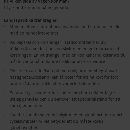
På vilken sida av vägen kör man?
I Tyskland kör man på höger sida.
Landsspecifika trafikregler
Mobiltelefoner får enbart användas med ett headset eller
med en handsfree-enhet.
Vid vägskäl och korsningar i stadsområdet har du
förkörsrätt om det finns en skylt med en gul diamant vid
korsningen. En vit triangel med en röd kant indikerar att du
måste vänta på mötande trafik för att köra vidare
Observera att du även på motorvägar med obegränsad
hastighet (Autobahn) kan få böter för att ha kört för fort
under rådande trafik- eller väderförhållanden
Ett antal tyska städer har zoner som bara tillåter lägre
utsläppsnivåer och du behöver ett specialtillstånd för att
köra igenom dem
I städer kan du se en blå skylt med en vit bil och barn- och
cykelsymboler, vilket betyder att du måste köra i
gånghastighet