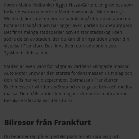
floden Mains flodbanker ligger Nizza-Gärten, en grön oas som
lockar besökarna med sin Medelhavskänsla. Mer norrut, i
Westend, finns det en enorm palmträdgård bredvid ännu en
botanisk trädgård och här ligger även parken Grüneburgpark.
Det finns många stadsparker och en stor stadsskog i den
södra delen av staden, där du kan tillbringa tiden under din
vistelse i Frankfurt. Det finns även ett traditionellt zoo,
Tysklands äldsta, här.
Staden är även värd för några av världens viktigaste mässor.
Auto Motor Show är den största fordonsmässan i sitt slag och
den hålls här varje september. Bokmässan Frankfurter
Buchmesse är världens största och viktigaste bok- och media-
mässa. Den hålls under fem dagar i oktober och attraherar
besökare från alla världens hörn.
Bilresor från Frankfurt
Du befinner dig på en perfekt plats för att köra iväg och