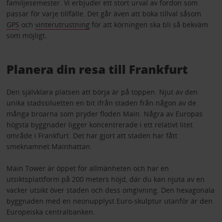
familjesemester. Vi erbjuder ett stort urval av fordon som
passar för varje tillfälle. Det går även att boka tillval såsom
GPS
och
vinterutrustning
för att körningen ska bli så bekväm
som möjligt.
Planera din resa till Frankfurt
Den självklara platsen att börja är på toppen. Njut av den
unika stadssiluetten en bit ifrån staden från någon av de
många broarna som pryder floden Main. Några av Europas
högsta byggnader ligger koncentrerade i ett relativt litet
område i Frankfurt. Det har gjort att staden har fått
smeknamnet Mainhattan.
Main Tower är öppet för allmänheten och har en
utsiktsplattform på 200 meters höjd, där du kan njuta av en
vacker utsikt över staden och dess omgivning. Den hexagonala
byggnaden med en neonupplyst Euro-skulptur utanför är den
Europeiska centralbanken.