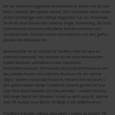
De här moderna byggnaderna kontrasterar starkt mot de som
finns i Altstadt, den gamla staden. Den förstördes delvis under
andra världskriget men många byggnader har nu renoverats.
Se till att även besöka det centrala torget, Römerberg. De mest
imponerande platserna inkluderar Römers stadshus och
Seufzerbrücke, Ostzeile-sidans korsvirkeshus och den gamla
gotiska Alte Nikolaikirche.
Museumsufer är en symbol för stadens rykte att vara en
nationell konststad. Här kommer du att hitta konstmuseet
Städel Museum, arkitekturmuseet Deutsches
Architekturmuseum, filmmuseet Deutsches Filmmuseum och
det judiska museet Das Jüdische Museum, för att nämna
några. Stadens historiska museum, Historisches Museum, i
den gamla staden täcker Frankfurts historia genom att visa
upp flera stadsmodeller vid olika perioder i stadens historia.
Vid Lange Nacht der Museen i slutet av april varje år, öppnar
över 50 museer sina dörrar till långt in på småtimmarna.
Frankfurt erbjuder många olika oaser i mitten av staden. På