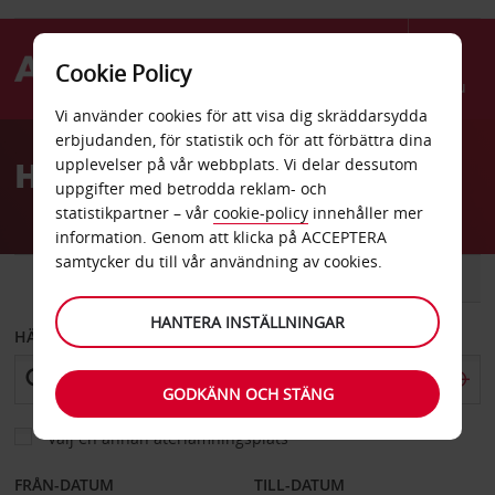
Cookie Policy
Menu
Vi använder cookies för att visa dig skräddarsydda
Welcome
erbjudanden, för statistik och för att förbättra dina
to
Hyra bil i Frankfurt
upplevelser på vår webbplats. Vi delar dessutom
Avis
uppgifter med betrodda reklam- och
statistikpartner – vår
cookie-policy
innehåller mer
information. Genom att klicka på ACCEPTERA
samtycker du till vår användning av cookies.
BIL
SKÅPBIL
HANTERA INSTÄLLNINGAR
HÄMTA FRÅN
GODKÄNN OCH STÄNG
Välj en annan återlämningsplats
FRÅN-DATUM
TILL-DATUM