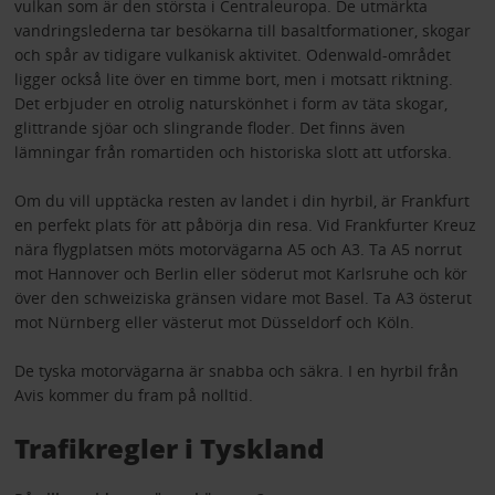
vulkan som är den största i Centraleuropa. De utmärkta
vandringslederna tar besökarna till basaltformationer, skogar
och spår av tidigare vulkanisk aktivitet. Odenwald-området
ligger också lite över en timme bort, men i motsatt riktning.
Det erbjuder en otrolig naturskönhet i form av täta skogar,
glittrande sjöar och slingrande floder. Det finns även
lämningar från romartiden och historiska slott att utforska.
Om du vill upptäcka resten av landet i din hyrbil, är Frankfurt
en perfekt plats för att påbörja din resa. Vid Frankfurter Kreuz
nära flygplatsen möts motorvägarna A5 och A3. Ta A5 norrut
mot Hannover och Berlin eller söderut mot Karlsruhe och kör
över den schweiziska gränsen vidare mot Basel. Ta A3 österut
mot Nürnberg eller västerut mot Düsseldorf och Köln.
De tyska motorvägarna är snabba och säkra. I en hyrbil från
Avis kommer du fram på nolltid.
Trafikregler i Tyskland