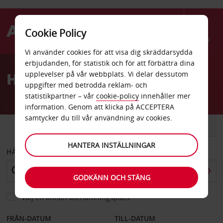
Cookie Policy
Menu
Vi använder cookies för att visa dig skräddarsydda
Welcome
erbjudanden, för statistik och för att förbättra dina
to
Hyrbil Erkrath
upplevelser på vår webbplats. Vi delar dessutom
Avis
uppgifter med betrodda reklam- och
statistikpartner – vår
cookie-policy
innehåller mer
information. Genom att klicka på ACCEPTERA
samtycker du till vår användning av cookies.
BIL
SKÅPBIL
HANTERA INSTÄLLNINGAR
HÄMTA FRÅN
GODKÄNN OCH STÄNG
Välj en annan återlämningsplats
FRÅN-DATUM
TILL-DATUM