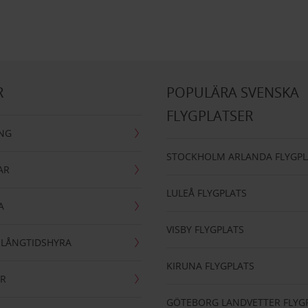
R
POPULÄRA SVENSKA
FLYGPLATSER
ING
STOCKHOLM ARLANDA FLYGPL
AR
LULEÅ FLYGPLATS
A
VISBY FLYGPLATS
- LÅNGTIDSHYRA
KIRUNA FLYGPLATS
AR
GÖTEBORG LANDVETTER FLYG