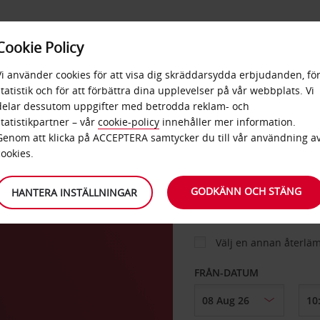
E
POPU
Cookie Policy
ERBJUDANDEN
TJÄNSTER
RA
DESTINA
Vi använder cookies för att visa dig skräddarsydda erbjudanden, fö
statistik och för att förbättra dina upplevelser på vår webbplats. Vi
delar dessutom uppgifter med betrodda reklam- och
statistikpartner – vår
cookie-policy
innehåller mer information.
BIL
Genom att klicka på ACCEPTERA samtycker du till vår användning a
cookies.
HÄMTA FRÅN
GODKÄNN OCH STÄNG
HANTERA INSTÄLLNINGAR
Välj en annan återlä
FRÅN-DATUM