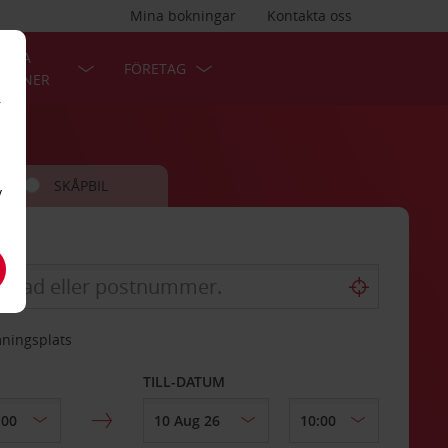
Mina bokningar
Kontakta oss
LÄRA
FÖRETAG
TIONER
r
SKÅPBIL
v
mningsplats
TILL-DATUM