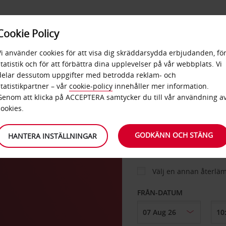
E
POPU
Cookie Policy
ERBJUDANDEN
TJÄNSTER
RA
DESTINA
Vi använder cookies för att visa dig skräddarsydda erbjudanden, fö
statistik och för att förbättra dina upplevelser på vår webbplats. Vi
delar dessutom uppgifter med betrodda reklam- och
aven
statistikpartner – vår
cookie-policy
innehåller mer information.
BIL
Genom att klicka på ACCEPTERA samtycker du till vår användning a
cookies.
HÄMTA FRÅN
GODKÄNN OCH STÄNG
HANTERA INSTÄLLNINGAR
Välj en annan återlä
FRÅN-DATUM