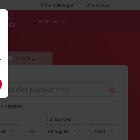
Mina bokningar
Kontakta oss
LÄRA
FÖRETAG
TIONER
r
SKÅPBIL
v
mningsplats
TILL-DATUM