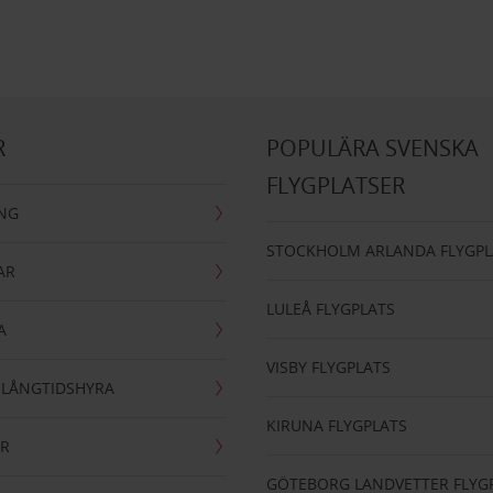
R
POPULÄRA SVENSKA
FLYGPLATSER
ING
STOCKHOLM ARLANDA FLYGPL
AR
LULEÅ FLYGPLATS
A
VISBY FLYGPLATS
- LÅNGTIDSHYRA
KIRUNA FLYGPLATS
AR
GÖTEBORG LANDVETTER FLYG