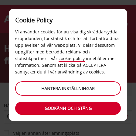
Cookie Policy
Menu
Vi använder cookies för att visa dig skräddarsydda
Welcome
erbjudanden, för statistik och för att förbättra dina
to
Hyrbil Berlin Schönefeld
upplevelser på vår webbplats. Vi delar dessutom
Avis
uppgifter med betrodda reklam- och
flygplats
statistikpartner – vår
cookie-policy
innehåller mer
information. Genom att klicka på ACCEPTERA
samtycker du till vår användning av cookies.
HANTERA INSTÄLLNINGAR
BIL
SKÅPBIL
HÄMTA FRÅN
GODKÄNN OCH STÄNG
Välj en annan återlämningsplats