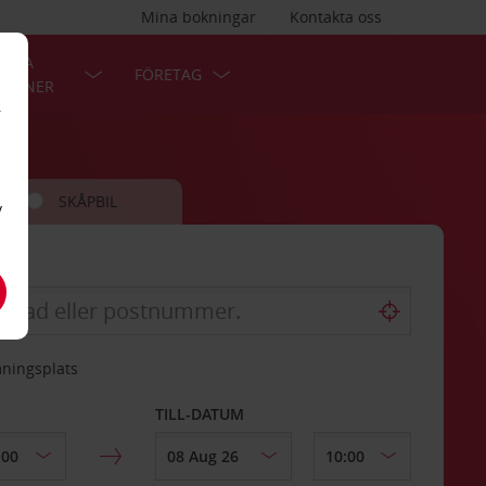
Mina bokningar
Kontakta oss
LÄRA
FÖRETAG
TIONER
r
SKÅPBIL
v
mningsplats
TILL-DATUM