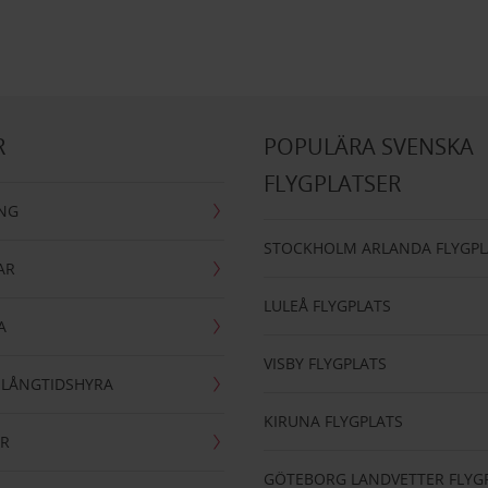
R
POPULÄRA SVENSKA
FLYGPLATSER
ING
STOCKHOLM ARLANDA FLYGPL
AR
LULEÅ FLYGPLATS
A
VISBY FLYGPLATS
- LÅNGTIDSHYRA
KIRUNA FLYGPLATS
AR
GÖTEBORG LANDVETTER FLYG