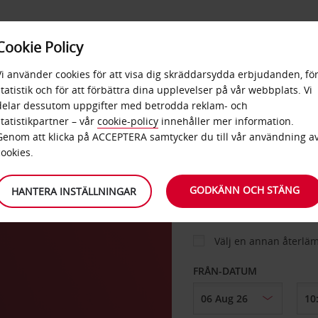
E
POPU
Cookie Policy
ERBJUDANDEN
TJÄNSTER
RA
DESTINA
Vi använder cookies för att visa dig skräddarsydda erbjudanden, fö
statistik och för att förbättra dina upplevelser på vår webbplats. Vi
delar dessutom uppgifter med betrodda reklam- och
statistikpartner – vår
cookie-policy
innehåller mer information.
BIL
Genom att klicka på ACCEPTERA samtycker du till vår användning a
cookies.
HÄMTA FRÅN
GODKÄNN OCH STÄNG
HANTERA INSTÄLLNINGAR
Välj en annan återlä
FRÅN-DATUM