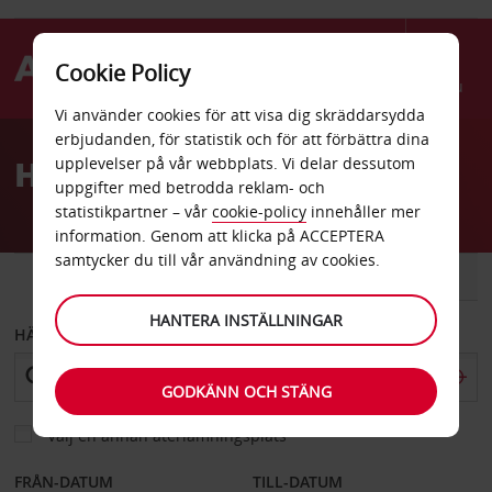
Cookie Policy
Menu
Vi använder cookies för att visa dig skräddarsydda
Welcome
erbjudanden, för statistik och för att förbättra dina
to
Hyrbil Madrid Ifema
upplevelser på vår webbplats. Vi delar dessutom
Avis
uppgifter med betrodda reklam- och
statistikpartner – vår
cookie-policy
innehåller mer
information. Genom att klicka på ACCEPTERA
samtycker du till vår användning av cookies.
BIL
SKÅPBIL
HANTERA INSTÄLLNINGAR
HÄMTA FRÅN
GODKÄNN OCH STÄNG
Välj en annan återlämningsplats
FRÅN-DATUM
TILL-DATUM