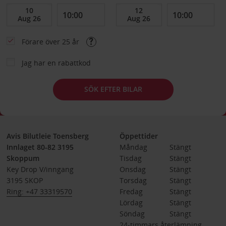
Förare över 25 år
Jag har en rabattkod
SÖK EFTER BILAR
Avis Bilutleie Toensberg
Öppettider
Innlaget 80-82 3195
Måndag
Stängt
Skoppum
Tisdag
Stängt
Key Drop V/inngang
Onsdag
Stängt
3195 SKOP
Torsdag
Stängt
Ring: +47 33319570
Fredag
Stängt
Lördag
Stängt
Söndag
Stängt
24-timmars återlämning