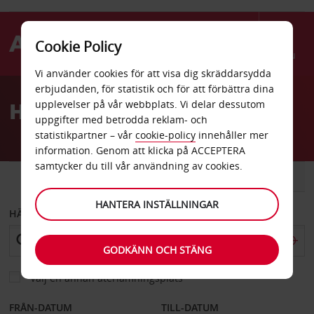
Cookie Policy
Menu
Vi använder cookies för att visa dig skräddarsydda
Welcome
erbjudanden, för statistik och för att förbättra dina
to
Hyrbil Tønsberg
upplevelser på vår webbplats. Vi delar dessutom
Avis
uppgifter med betrodda reklam- och
statistikpartner – vår
cookie-policy
innehåller mer
information. Genom att klicka på ACCEPTERA
samtycker du till vår användning av cookies.
BIL
SKÅPBIL
HANTERA INSTÄLLNINGAR
HÄMTA FRÅN
GODKÄNN OCH STÄNG
Välj en annan återlämningsplats
FRÅN-DATUM
TILL-DATUM