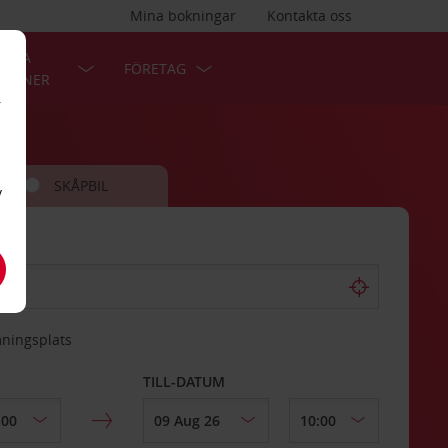
Mina bokningar
Kontakta oss
LÄRA
FÖRETAG
TIONER
r
SKÅPBIL
v
mningsplats
TILL-DATUM