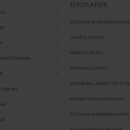
FLYGPLATSER
ING
STOCKHOLM ARLANDA FLYGPL
AR
LULEÅ FLYGPLATS
A
VISBY FLYGPLATS
- LÅNGTIDSHYRA
KIRUNA FLYGPLATS
AR
GÖTEBORG LANDVETTER FLYG
 FRIA MIL
MALMÖ STURUP FLYGPLATS
GAR
STOCKHOLM BROMMA FLYGPL
IVE
ALLA EUROPEISKA PLATSER