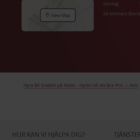
Söndag
24-timmars åter
View Map
Hyra Bil Snabbt på Nätet - Hyrbil till ett Bra Pris — Avis
HUR KAN VI HJÄLPA DIG?
TJÄNSTE