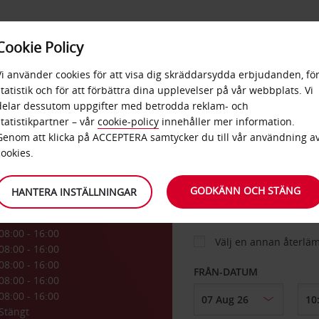
E
POPU
Cookie Policy
ERBJUDANDEN
TJÄNSTER
RA
DESTINA
Vi använder cookies för att visa dig skräddarsydda erbjudanden, fö
statistik och för att förbättra dina upplevelser på vår webbplats. Vi
delar dessutom uppgifter med betrodda reklam- och
stad
statistikpartner – vår
cookie-policy
innehåller mer information.
BIL
Genom att klicka på ACCEPTERA samtycker du till vår användning a
cookies.
HÄMTA FRÅN
GODKÄNN OCH STÄNG
HANTERA INSTÄLLNINGAR
08:00 - 16:00
Välj en annan återlä
08:00 - 16:00
08:00 - 16:00
FRÅN-DATUM
08:00 - 16:00
08:00 - 16:00
Stängt