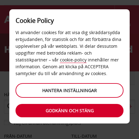
Cookie Policy
Menu
Vi använder cookies för att visa dig skräddarsydda
Welcome
erbjudanden, för statistik och för att förbättra dina
to
Hyrbil Bergen Avd Kokstad
upplevelser på vår webbplats. Vi delar dessutom
Avis
uppgifter med betrodda reklam- och
statistikpartner – vår
cookie-policy
innehåller mer
information. Genom att klicka på ACCEPTERA
samtycker du till vår användning av cookies.
BIL
SKÅPBIL
HANTERA INSTÄLLNINGAR
HÄMTA FRÅN
GODKÄNN OCH STÄNG
Välj en annan återlämningsplats
FRÅN-DATUM
TILL-DATUM