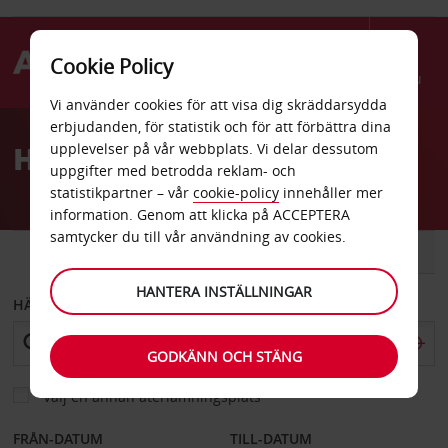
Cookie Policy
Menu
Vi använder cookies för att visa dig skräddarsydda
Welcome
erbjudanden, för statistik och för att förbättra dina
to
Hyrbil Greymouth
upplevelser på vår webbplats. Vi delar dessutom
Avis
uppgifter med betrodda reklam- och
statistikpartner – vår
cookie-policy
innehåller mer
information. Genom att klicka på ACCEPTERA
samtycker du till vår användning av cookies.
BIL
SKÅPBIL
HANTERA INSTÄLLNINGAR
HÄMTA FRÅN
GODKÄNN OCH STÄNG
Välj en annan återlämningsplats
FRÅN-DATUM
TILL-DATUM