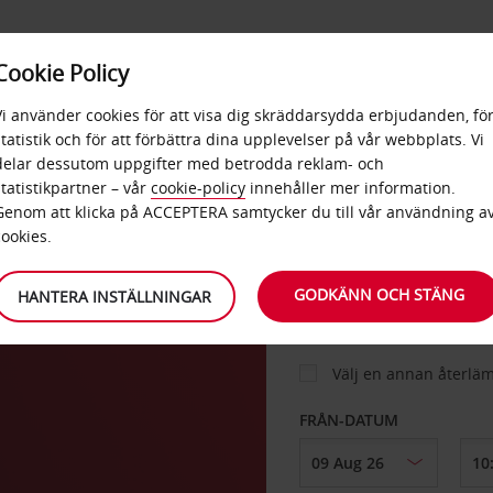
E
POPU
Cookie Policy
ERBJUDANDEN
TJÄNSTER
RA
DESTINA
Vi använder cookies för att visa dig skräddarsydda erbjudanden, fö
statistik och för att förbättra dina upplevelser på vår webbplats. Vi
delar dessutom uppgifter med betrodda reklam- och
statistikpartner – vår
cookie-policy
innehåller mer information.
BIL
Genom att klicka på ACCEPTERA samtycker du till vår användning a
cookies.
HÄMTA FRÅN
GODKÄNN OCH STÄNG
HANTERA INSTÄLLNINGAR
Välj en annan återlä
FRÅN-DATUM