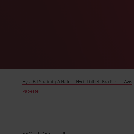
Hyra Bil Snabbt på Nätet - Hyrbil till ett Bra Pris — Avis
Papeete