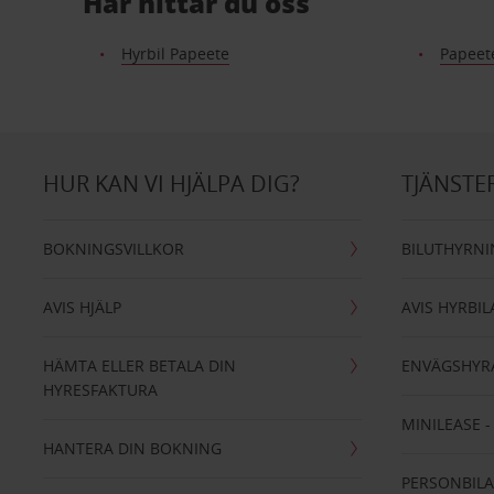
Här hittar du oss
Hyrbil Papeete
Papeete
HUR KAN VI HJÄLPA DIG?
TJÄNSTE
BOKNINGSVILLKOR
BILUTHYRN
AVIS HJÄLP
AVIS HYRBIL
HÄMTA ELLER BETALA DIN
ENVÄGSHYR
HYRESFAKTURA
MINILEASE 
HANTERA DIN BOKNING
PERSONBIL