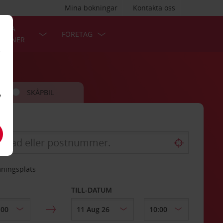
Mina bokningar
Kontakta oss
LÄRA
FÖRETAG
TIONER
r
SKÅPBIL
v
mningsplats
TILL-DATUM