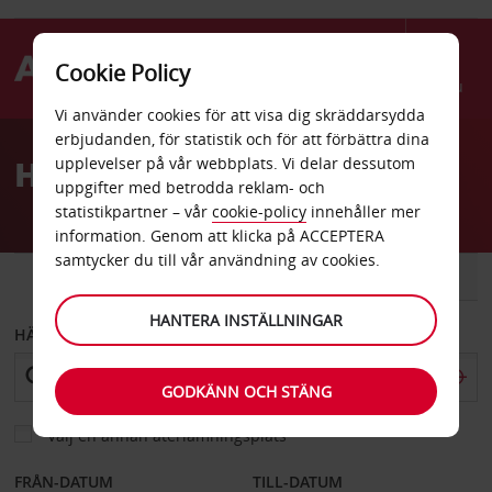
Cookie Policy
Menu
Vi använder cookies för att visa dig skräddarsydda
Welcome
erbjudanden, för statistik och för att förbättra dina
to
Hyrbil Hobart
upplevelser på vår webbplats. Vi delar dessutom
Avis
uppgifter med betrodda reklam- och
statistikpartner – vår
cookie-policy
innehåller mer
information. Genom att klicka på ACCEPTERA
samtycker du till vår användning av cookies.
BIL
SKÅPBIL
HANTERA INSTÄLLNINGAR
HÄMTA FRÅN
GODKÄNN OCH STÄNG
Välj en annan återlämningsplats
FRÅN-DATUM
TILL-DATUM