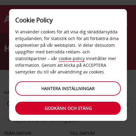
Cookie Policy
Menu
Vi använder cookies för att visa dig skräddarsydda
Welcome
erbjudanden, för statistik och för att förbättra dina
to
Hyrbil Mayfield
upplevelser på vår webbplats. Vi delar dessutom
Avis
uppgifter med betrodda reklam- och
statistikpartner – vår
cookie-policy
innehåller mer
information. Genom att klicka på ACCEPTERA
samtycker du till vår användning av cookies.
BIL
SKÅPBIL
HANTERA INSTÄLLNINGAR
HÄMTA FRÅN
GODKÄNN OCH STÄNG
Välj en annan återlämningsplats
FRÅN-DATUM
TILL-DATUM