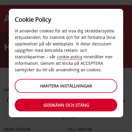
Cookie Policy
Menu
Vi använder cookies för att visa dig skräddarsydda
Welcome
erbjudanden, för statistik och för att förbättra dina
to
Hyrbil Hainan
upplevelser på vår webbplats. Vi delar dessutom
Avis
uppgifter med betrodda reklam- och
statistikpartner – vår
cookie-policy
innehåller mer
information. Genom att klicka på ACCEPTERA
samtycker du till vår användning av cookies.
BIL
SKÅPBIL
HANTERA INSTÄLLNINGAR
HÄMTA FRÅN
GODKÄNN OCH STÄNG
Välj en annan återlämningsplats
FRÅN-DATUM
TILL-DATUM