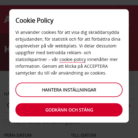
Cookie Policy
Menu
Vi använder cookies för att visa dig skräddarsydda
Welcome
erbjudanden, för statistik och för att förbättra dina
to
Hyrbil Kina
upplevelser på vår webbplats. Vi delar dessutom
Avis
uppgifter med betrodda reklam- och
statistikpartner – vår
cookie-policy
innehåller mer
information. Genom att klicka på ACCEPTERA
samtycker du till vår användning av cookies.
BIL
SKÅPBIL
HANTERA INSTÄLLNINGAR
HÄMTA FRÅN
GODKÄNN OCH STÄNG
Välj en annan återlämningsplats
FRÅN-DATUM
TILL-DATUM