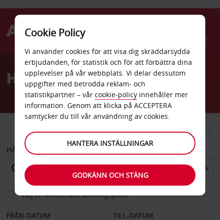
Cookie Policy
Menu
Vi använder cookies för att visa dig skräddarsydda
Welcome
erbjudanden, för statistik och för att förbättra dina
to
Hyrbil Dongguan centrum
upplevelser på vår webbplats. Vi delar dessutom
Avis
uppgifter med betrodda reklam- och
statistikpartner – vår
cookie-policy
innehåller mer
information. Genom att klicka på ACCEPTERA
samtycker du till vår användning av cookies.
BIL
SKÅPBIL
HANTERA INSTÄLLNINGAR
HÄMTA FRÅN
GODKÄNN OCH STÄNG
Välj en annan återlämningsplats
FRÅN-DATUM
TILL-DATUM