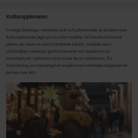
reserveras
om
dessa
Kulturupplevaren
fordon
är
tillgängliga
Frostiga fästningar, medeltida slott och julmarknader är de pärlor som
där
Kulturupplevaren jagar på sin vinter-roadtrip. Att besöka historiska
du
platser ger resan en extra förtrollande känsla. Guidade turer i
är.
slottsmiljöer, vandring i gamla bruksorter och upptäckten av
konsthantverk i pittoreska byar lockar dig ut i vinterkylan. En
övernattning i en stämningsfull herrgård med snöklädda trädgårdar blir
pricken över ditt i.