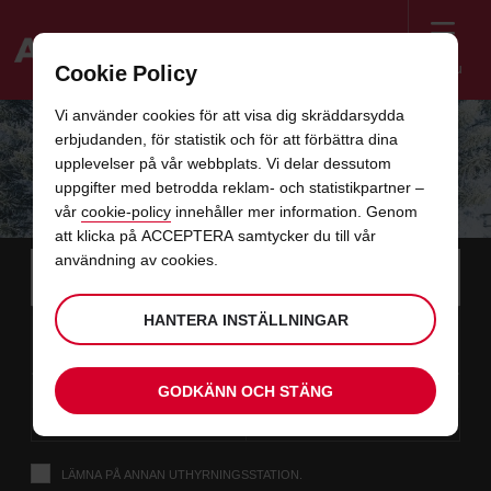
Menu
Cookie Policy
Welcome
Vi använder cookies för att visa dig skräddarsydda
to
erbjudanden, för statistik och för att förbättra dina
Avis
AVIS ROADTRIP GUIDE -
upplevelser på vår webbplats. Vi delar dessutom
uppgifter med betrodda reklam- och statistikpartner –
KULTURUPPLEVAREN
vår
cookie-policy
innehåller mer information. Genom
att klicka på ACCEPTERA samtycker du till vår
Instructions
användning av cookies.
Hoppa
Sök
efter
Använ
for
din
över
upphämtningsplats
Screen
datum
Din
Välj
Vald
Välj
tid
tid
HANTERA INSTÄLLNINGAR
10
10
från
valda
för
upphämtningstid
för
från
från
MÅ
länkar
Reader
:00
upphämtningstid
att
att
AUG
är
ändra
ändra
Users:
i
datum
Nuvarande
Välj
time
Vald
Välj
tid
tid
GODKÄNN OCH STÄNG
Skip
12
10
till
för
to
upphämtningstid
för
till
till
ON
:00
screen
det
att
att
AUG
reader
ändra
ändra
instructions
här
Ge
LÄMNA PÅ ANNAN UTHYRNINGSSTATION.
oss
formuläret