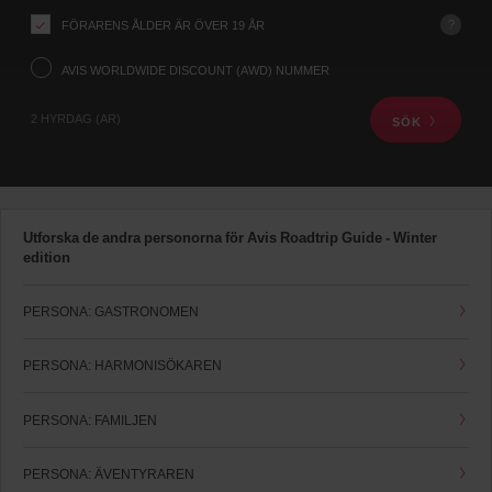
din
upphämtningsplats
?
FÖRARENS ÅLDER ÄR ÖVER 19 ÅR
med
hjälp
AVIS WORLDWIDE DISCOUNT (AWD) NUMMER
av
sökfunktionen
2 HYRDAG (AR)
SÖK
nedan.
Nästa,
vänligen
ange
upphämtningsdatum
och
Utforska de andra personorna för Avis Roadtrip Guide - Winter
tid
edition
Du
kan
också
PERSONA: GASTRONOMEN
ge
ditt
AWD
PERSONA: HARMONISÖKAREN
nummer.
Skåp
och
PERSONA: FAMILJEN
lastbilar
kan
PERSONA: ÄVENTYRAREN
också