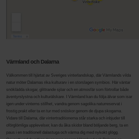
Värmland och Dalarna
Välkommen till hjärtat av Sveriges vinterlandskap, där Värmlands vilda
natur möter Dalarnas rika kulturarv i en storslagen symbios. Här väntar
snöklädda skogar, glittrande sjöar och en atmosfär som förtrollar både
äventyrslystna och kulturälskare. I Värmland kan du följa älvar som isar
igen under vinterns stillhet, vandra genom sagolika naturreservat i
frostig prakt eller ta en tur med snöskor genom de djupa skogarna.
Vidare till Dalarna, där vintertraditionerna står starka och inbjuder till
oförglömliga upplevelser, kan du åka skidor bland böljande berg, ta en
paus i en traditionell dalastuga och värma dig med nykokt glögg.