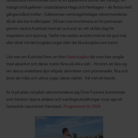
fantastiska Lerinmuseet som är en upplevelse utöver det vanliga, en
mängd små gallerier i stadsdelarna Haga och Herrhagen – de flesta med
gångavstånd mellan. Galleriernas vernisagefredagar rekommenderas
då de alla har kvällsöppet. Då kan man kombinera en fin promenad
genom vackra Karlstad med att se konst av vitt skilda slag för
inspiration och njutning. Varför inte sedan avsluta med en bit god mat
eller drink vid det krogtäta torget eller det lika krogtäta inre hamn.
Lite norr om Karlstad finns en liten
Alpackagård
där man kan umgås
med alpackor och deras matte Nina på olika sätt – förutom att lära sig
om dessa underbara djur erbjuds aktiviteter som promenader, fika och
även att måla och utöva yoga i deras närhet. Väl värt ett besök.
Är ni på plats vid påsk rekommenderar jag Övre Frykens konstrunda
som förutom öppna ateljéer och samlingsutställningar visar upp ett
fantastisk naturskönt Värmland.
Programmet för 2024
.