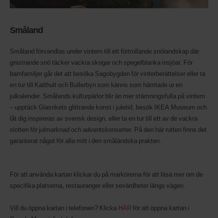
Småland
Småland förvandlas under vintern till ett förtrollande snölandskap där
gnistrande snö täcker vackra skogar och spegelblanka insjöar. För
barnfamiljer går det att besöka Sagobygden för vinterberättelser eller ta
en tur till Katthult och Bullerbyn som känns som hämtade ur en
julkalender. Smålands kulturpärlor blir än mer stämningsfulla på vintern
– upptäck Glasrikets glittrande konst i juletid, besök IKEA Museum och
låt dig inspireras av svensk design, eller ta en tur till ett av de vackra
slotten för julmarknad och adventskonserter. På den här rutten finns det
garanterat något för alla mitt i den småländska prakten.
För att använda kartan klickar du på markörerna för att läsa mer om de
specifika platserna, restauranger eller sevärdheter längs vägen.
Vill du öppna kartan i telefonen? Klicka
HÄR
för att öppna kartan i