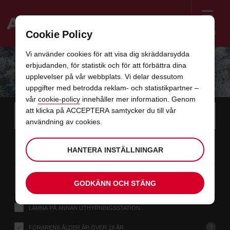
Menu
Cookie Policy
Welcome
Vi använder cookies för att visa dig skräddarsydda
to
erbjudanden, för statistik och för att förbättra dina
Avis
AVIS ROADTRIP GUIDE - FAMILJEN
upplevelser på vår webbplats. Vi delar dessutom
uppgifter med betrodda reklam- och statistikpartner –
vår
cookie-policy
innehåller mer information. Genom
Instructions
Hoppa
Sök
att klicka på ACCEPTERA samtycker du till vår
efter
Använ
for
användning av cookies.
din
över
upphämtningsplats
Screen
datum
Din
Välj
Vald
Välj
tid
tid
09
10
från
valda
för
upphämtningstid
för
från
från
SÖ
länkar
Reader
:00
upphämtningstid
att
att
AUG
HANTERA INSTÄLLNINGAR
är
ändra
ändra
Users:
i
datum
Nuvarande
Välj
time
Vald
Välj
tid
tid
Skip
11
10
till
för
to
upphämtningstid
för
till
till
TI
:00
screen
det
att
att
AUG
GODKÄNN OCH STÄNG
reader
ändra
ändra
instructions
här
Ge
LÄMNA PÅ ANNAN UTHYRNINGSSTATION.
oss
formuläret
din
upphämtningsplats
?
FÖRARENS ÅLDER ÄR ÖVER 19 ÅR