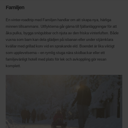
dessa
Familjen
fordon
är
tillgängliga
En vinter-roadtrip med Familjen handlar om att skapa nya, härliga
där
minnen tillsammans. Utflykterna går gärna till fjällanläggningar för att
du
åka pulka, bygga snögubbar och njuta av den friska vinterluften. Både
är.
vuxna som barn kan dela glädjen på isbanan eller under stjärnklara
kvällar med grillad korv vid en sprakande eld. Boendet är lika viktigt
som upplevelserna – en rymlig stuga nära skidbackar eller ett
familjevänligt hotell med plats för lek och avkoppling gör resan
komplett.