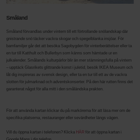
Småland
Småland förvandlas under vintern till ett förtrollande snölandskap där
gnistrande snö täcker vackra skogar och spegelblanka insjöar. För
barnfamiljer går det att besöka Sagobygden för vinterberättelser eller ta
en tur till Katthult och Bullerbyn som känns som hämtade ur en
julkalender. Smålands kulturpärlor blir än mer stämningsfulla på vintern
– upptäck Glasrikets glittrande konst i juletid, besök IKEA Museum och
låt dig inspireras av svensk design, eller ta en tur till ett av de vackra
slotten för julmarknad och adventskonserter. På den här rutten finns det
garanterat något för alla mitt i den småländska prakten.
För att använda kartan klickar du på markörerna för att läsa mer om de
specifika platserna, restauranger eller sevärdheter längs vägen.
Vill du öppna kartan i telefonen? Klicka
HÄR
för att öppna kartan i
Google Maps i din telefon.