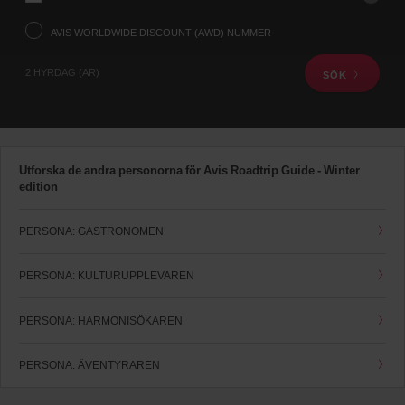
med
hjälp
AVIS WORLDWIDE DISCOUNT (AWD) NUMMER
av
sökfunktionen
2 HYRDAG (AR)
SÖK
nedan.
Nästa,
vänligen
ange
upphämtningsdatum
och
Utforska de andra personorna för Avis Roadtrip Guide - Winter
tid
edition
Du
kan
också
PERSONA: GASTRONOMEN
ge
ditt
AWD
PERSONA: KULTURUPPLEVAREN
nummer.
Skåp
och
PERSONA: HARMONISÖKAREN
lastbilar
kan
PERSONA: ÄVENTYRAREN
också
reserveras
om