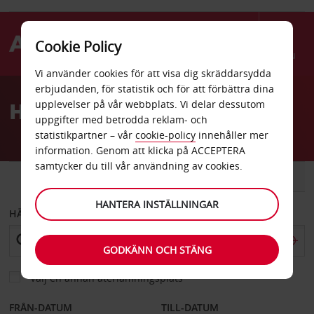
Cookie Policy
Menu
Vi använder cookies för att visa dig skräddarsydda
Welcome
erbjudanden, för statistik och för att förbättra dina
to
Hyrbil Fray Bentos
upplevelser på vår webbplats. Vi delar dessutom
Avis
uppgifter med betrodda reklam- och
statistikpartner – vår
cookie-policy
innehåller mer
information. Genom att klicka på ACCEPTERA
samtycker du till vår användning av cookies.
BIL
SKÅPBIL
HANTERA INSTÄLLNINGAR
HÄMTA FRÅN
GODKÄNN OCH STÄNG
Välj en annan återlämningsplats
FRÅN-DATUM
TILL-DATUM