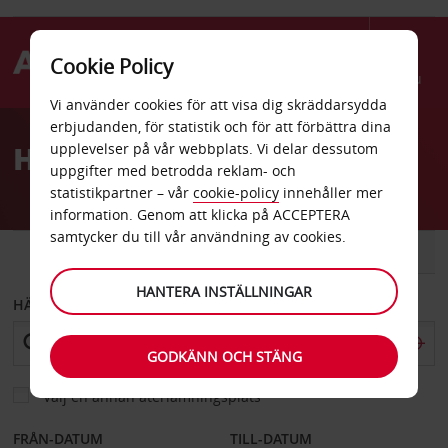
Cookie Policy
Menu
Vi använder cookies för att visa dig skräddarsydda
Welcome
erbjudanden, för statistik och för att förbättra dina
to
Hyrbil Puertovallarta
upplevelser på vår webbplats. Vi delar dessutom
Avis
uppgifter med betrodda reklam- och
statistikpartner – vår
cookie-policy
innehåller mer
information. Genom att klicka på ACCEPTERA
samtycker du till vår användning av cookies.
BIL
SKÅPBIL
HANTERA INSTÄLLNINGAR
HÄMTA FRÅN
GODKÄNN OCH STÄNG
Välj en annan återlämningsplats
FRÅN-DATUM
TILL-DATUM