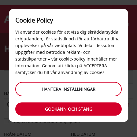
Cookie Policy
Menu
Vi använder cookies för att visa dig skräddarsydda
Welcome
erbjudanden, för statistik och för att förbättra dina
to
Hyrbil Volaris Santa Fe
upplevelser på vår webbplats. Vi delar dessutom
Avis
uppgifter med betrodda reklam- och
statistikpartner – vår
cookie-policy
innehåller mer
information. Genom att klicka på ACCEPTERA
samtycker du till vår användning av cookies.
BIL
SKÅPBIL
HANTERA INSTÄLLNINGAR
HÄMTA FRÅN
GODKÄNN OCH STÄNG
Välj en annan återlämningsplats
FRÅN-DATUM
TILL-DATUM