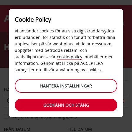
Cookie Policy
Menu
Vi använder cookies för att visa dig skräddarsydda
Welcome
erbjudanden, för statistik och för att förbättra dina
to
Hyrbil Guadalajara
upplevelser på vår webbplats. Vi delar dessutom
Avis
uppgifter med betrodda reklam- och
statistikpartner – vår
cookie-policy
innehåller mer
information. Genom att klicka på ACCEPTERA
samtycker du till vår användning av cookies.
BIL
SKÅPBIL
HANTERA INSTÄLLNINGAR
HÄMTA FRÅN
GODKÄNN OCH STÄNG
Välj en annan återlämningsplats
FRÅN-DATUM
TILL-DATUM