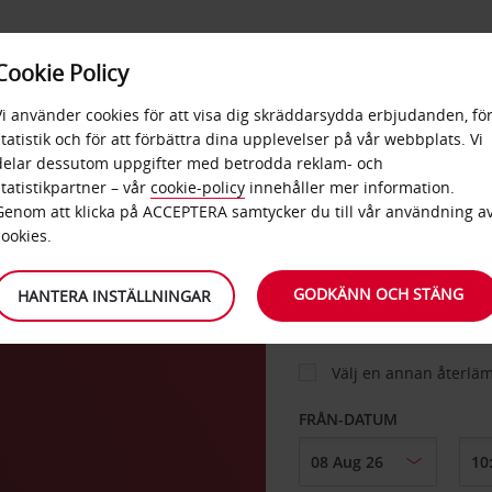
E
POPU
Cookie Policy
ERBJUDANDEN
TJÄNSTER
RA
DESTINA
Vi använder cookies för att visa dig skräddarsydda erbjudanden, fö
statistik och för att förbättra dina upplevelser på vår webbplats. Vi
delar dessutom uppgifter med betrodda reklam- och
statistikpartner – vår
cookie-policy
innehåller mer information.
BIL
Genom att klicka på ACCEPTERA samtycker du till vår användning a
cookies.
HÄMTA FRÅN
GODKÄNN OCH STÄNG
HANTERA INSTÄLLNINGAR
Välj en annan återlä
FRÅN-DATUM