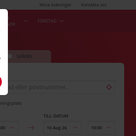
Mina bokningar
Kontakta oss
LÄRA
FÖRETAG
TIONER
r
SKÅPBIL
v
mningsplats
TILL-DATUM