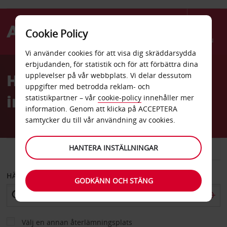
Cookie Policy
Menu
Vi använder cookies för att visa dig skräddarsydda
Welcome
erbjudanden, för statistik och för att förbättra dina
to
Hyrbil San Pedro Sulas
upplevelser på vår webbplats. Vi delar dessutom
Avis
uppgifter med betrodda reklam- och
internationella flygplats
statistikpartner – vår
cookie-policy
innehåller mer
information. Genom att klicka på ACCEPTERA
samtycker du till vår användning av cookies.
HANTERA INSTÄLLNINGAR
BIL
SKÅPBIL
HÄMTA FRÅN
GODKÄNN OCH STÄNG
Välj en annan återlämningsplats