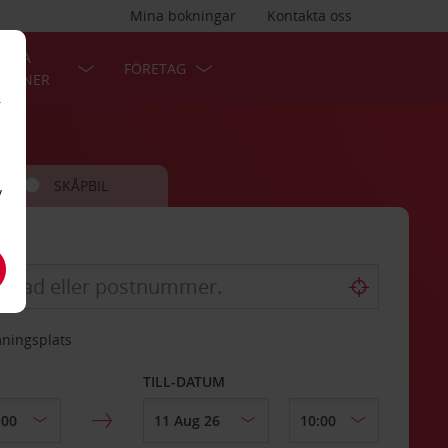
Mina bokningar
Kontakta oss
LÄRA
FÖRETAG
TIONER
r
SKÅPBIL
v
mningsplats
TILL-DATUM