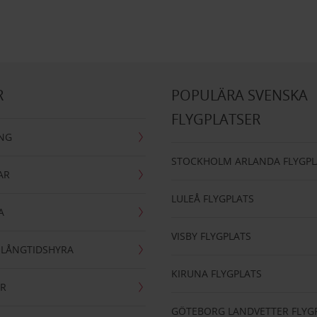
R
POPULÄRA SVENSKA
FLYGPLATSER
ING
STOCKHOLM ARLANDA FLYGPL
AR
LULEÅ FLYGPLATS
A
VISBY FLYGPLATS
- LÅNGTIDSHYRA
KIRUNA FLYGPLATS
AR
GÖTEBORG LANDVETTER FLYG