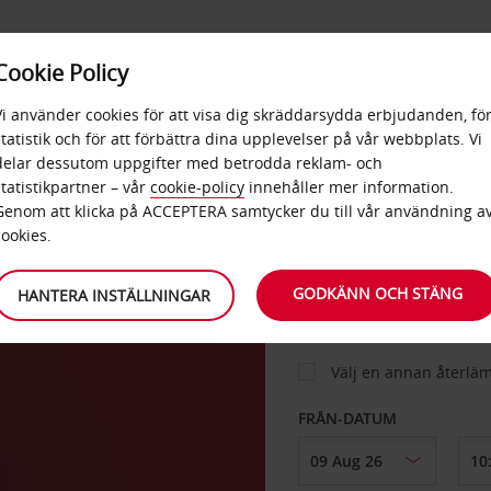
E
POPU
Cookie Policy
ERBJUDANDEN
TJÄNSTER
RA
DESTINA
Vi använder cookies för att visa dig skräddarsydda erbjudanden, fö
statistik och för att förbättra dina upplevelser på vår webbplats. Vi
delar dessutom uppgifter med betrodda reklam- och
statistikpartner – vår
cookie-policy
innehåller mer information.
BIL
Genom att klicka på ACCEPTERA samtycker du till vår användning a
cookies.
HÄMTA FRÅN
GODKÄNN OCH STÄNG
HANTERA INSTÄLLNINGAR
Välj en annan återlä
FRÅN-DATUM