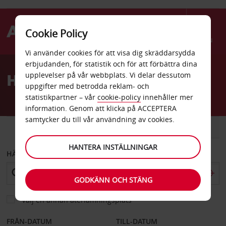
Cookie Policy
Menu
Vi använder cookies för att visa dig skräddarsydda
Welcome
erbjudanden, för statistik och för att förbättra dina
to
Hyrbil Copiapo
upplevelser på vår webbplats. Vi delar dessutom
Avis
uppgifter med betrodda reklam- och
statistikpartner – vår
cookie-policy
innehåller mer
information. Genom att klicka på ACCEPTERA
samtycker du till vår användning av cookies.
BIL
SKÅPBIL
HANTERA INSTÄLLNINGAR
HÄMTA FRÅN
GODKÄNN OCH STÄNG
Välj en annan återlämningsplats
FRÅN-DATUM
TILL-DATUM