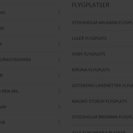
FLYGPLATSER
ING
STOCKHOLM ARLANDA FLYGPL
AR
LULEÅ FLYGPLATS
A
VISBY FLYGPLATS
- LÅNGTIDSHYRA
KIRUNA FLYGPLATS
AR
GÖTEBORG LANDVETTER FLYG
 FRIA MIL
MALMÖ STURUP FLYGPLATS
GAR
STOCKHOLM BROMMA FLYGPL
IVE
ALLA EUROPEISKA PLATSER