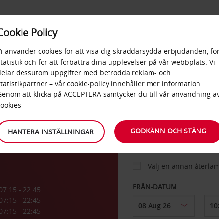
E
POPU
Cookie Policy
ERBJUDANDEN
TJÄNSTER
RA
DESTINA
Vi använder cookies för att visa dig skräddarsydda erbjudanden, fö
statistik och för att förbättra dina upplevelser på vår webbplats. Vi
delar dessutom uppgifter med betrodda reklam- och
statistikpartner – vår
cookie-policy
innehåller mer information.
BIL
Genom att klicka på ACCEPTERA samtycker du till vår användning a
cookies.
HÄMTA FRÅN
GODKÄNN OCH STÄNG
HANTERA INSTÄLLNINGAR
Välj en annan återlä
FRÅN-DATUM
07:15 - 22:45
07:15 - 22:45
07:15 - 22:45