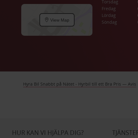
Torsdag
Fredag
Lördag
View Map
Söndag
Hyra Bil Snabbt på Nätet - Hyrbil till ett Bra Pris — Avis
HUR KAN VI HJÄLPA DIG?
TJÄNSTE