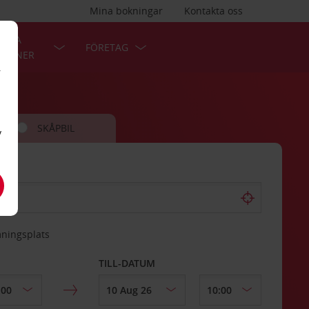
Mina bokningar
Kontakta oss
LÄRA
FÖRETAG
TIONER
r
SKÅPBIL
v
mningsplats
TILL-DATUM