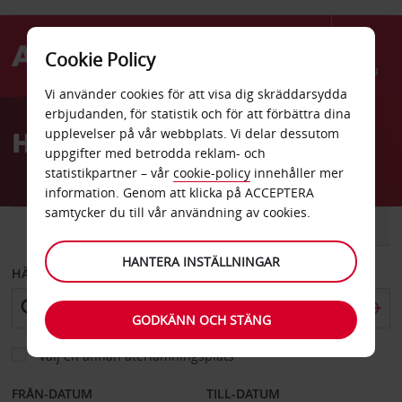
Cookie Policy
Menu
Vi använder cookies för att visa dig skräddarsydda
Welcome
erbjudanden, för statistik och för att förbättra dina
to
Hyrbil Recife
upplevelser på vår webbplats. Vi delar dessutom
Avis
uppgifter med betrodda reklam- och
statistikpartner – vår
cookie-policy
innehåller mer
information. Genom att klicka på ACCEPTERA
samtycker du till vår användning av cookies.
BIL
SKÅPBIL
HANTERA INSTÄLLNINGAR
HÄMTA FRÅN
GODKÄNN OCH STÄNG
Välj en annan återlämningsplats
FRÅN-DATUM
TILL-DATUM