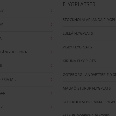
FLYGPLATSER
ING
STOCKHOLM ARLANDA FLYGPL
AR
LULEÅ FLYGPLATS
A
VISBY FLYGPLATS
- LÅNGTIDSHYRA
KIRUNA FLYGPLATS
AR
GÖTEBORG LANDVETTER FLYG
 FRIA MIL
MALMÖ STURUP FLYGPLATS
GAR
STOCKHOLM BROMMA FLYGPL
IVE
ALLA EUROPEISKA PLATSER