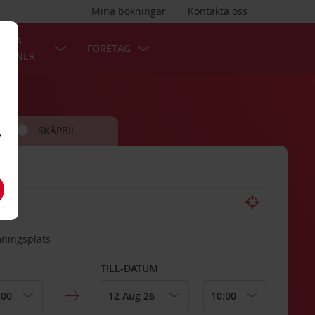
Mina bokningar
Kontakta oss
LÄRA
FÖRETAG
TIONER
r
SKÅPBIL
v
mningsplats
TILL-DATUM