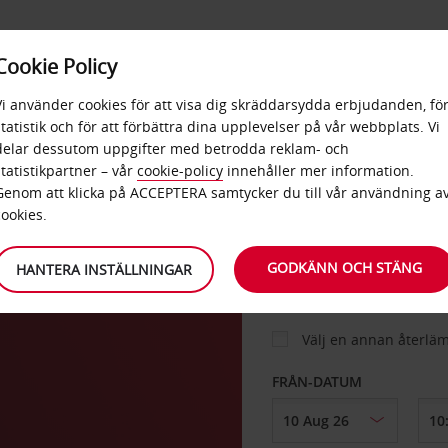
E
POPU
Cookie Policy
ERBJUDANDEN
TJÄNSTER
RA
DESTINA
Vi använder cookies för att visa dig skräddarsydda erbjudanden, fö
statistik och för att förbättra dina upplevelser på vår webbplats. Vi
delar dessutom uppgifter med betrodda reklam- och
statistikpartner – vår
cookie-policy
innehåller mer information.
BIL
Genom att klicka på ACCEPTERA samtycker du till vår användning a
cookies.
HÄMTA FRÅN
GODKÄNN OCH STÄNG
HANTERA INSTÄLLNINGAR
Välj en annan återlä
FRÅN-DATUM