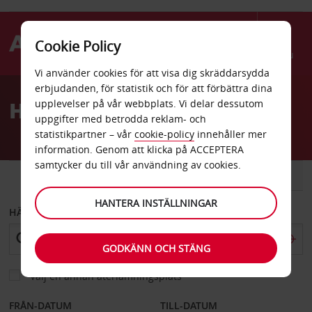
Cookie Policy
Menu
Vi använder cookies för att visa dig skräddarsydda
Welcome
erbjudanden, för statistik och för att förbättra dina
to
Hyrbil Florianopolis
upplevelser på vår webbplats. Vi delar dessutom
Avis
uppgifter med betrodda reklam- och
statistikpartner – vår
cookie-policy
innehåller mer
information. Genom att klicka på ACCEPTERA
samtycker du till vår användning av cookies.
BIL
SKÅPBIL
HANTERA INSTÄLLNINGAR
HÄMTA FRÅN
GODKÄNN OCH STÄNG
Välj en annan återlämningsplats
FRÅN-DATUM
TILL-DATUM