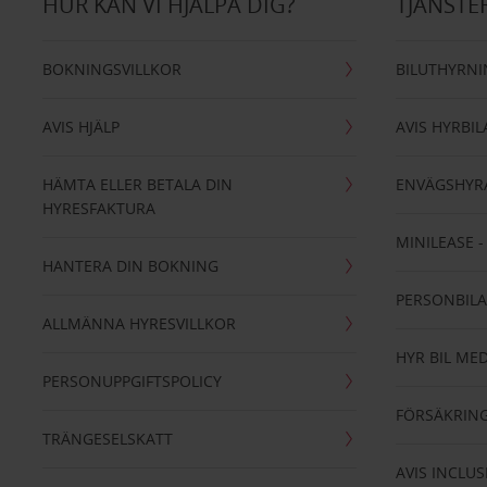
HUR KAN VI HJÄLPA DIG?
TJÄNSTE
BOKNINGSVILLKOR
BILUTHYRN
AVIS HJÄLP
AVIS HYRBIL
HÄMTA ELLER BETALA DIN
ENVÄGSHYR
HYRESFAKTURA
MINILEASE 
HANTERA DIN BOKNING
PERSONBIL
ALLMÄNNA HYRESVILLKOR
HYR BIL MED
PERSONUPPGIFTSPOLICY
FÖRSÄKRIN
TRÄNGESELSKATT
AVIS INCLUS