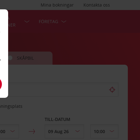
Mina bokningar
Kontakta oss
LÄRA
FÖRETAG
TIONER
r
SKÅPBIL
v
mningsplats
TILL-DATUM