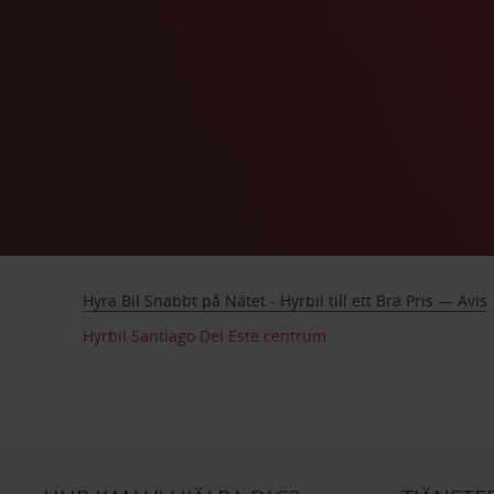
Hyra Bil Snabbt på Nätet - Hyrbil till ett Bra Pris — Avis
Hyrbil Santiago Del Este centrum