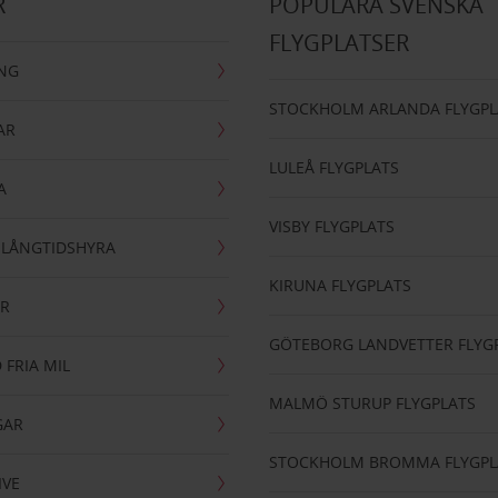
R
POPULÄRA SVENSKA
FLYGPLATSER
ING
STOCKHOLM ARLANDA FLYGPL
AR
LULEÅ FLYGPLATS
A
VISBY FLYGPLATS
- LÅNGTIDSHYRA
KIRUNA FLYGPLATS
AR
GÖTEBORG LANDVETTER FLYG
 FRIA MIL
MALMÖ STURUP FLYGPLATS
GAR
STOCKHOLM BROMMA FLYGPL
IVE