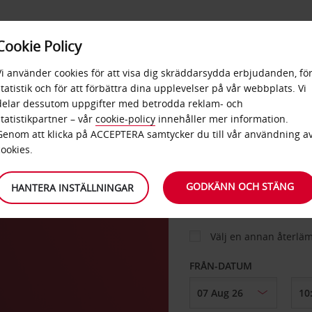
E
POPU
Cookie Policy
ERBJUDANDEN
TJÄNSTER
RA
DESTINA
Vi använder cookies för att visa dig skräddarsydda erbjudanden, fö
statistik och för att förbättra dina upplevelser på vår webbplats. Vi
delar dessutom uppgifter med betrodda reklam- och
 Del
statistikpartner – vår
cookie-policy
innehåller mer information.
BIL
Genom att klicka på ACCEPTERA samtycker du till vår användning a
cookies.
HÄMTA FRÅN
GODKÄNN OCH STÄNG
HANTERA INSTÄLLNINGAR
Välj en annan återlä
FRÅN-DATUM