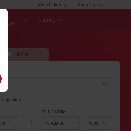
Mina bokningar
Kontakta oss
LÄRA
FÖRETAG
TIONER
r
SKÅPBIL
v
mningsplats
TILL-DATUM