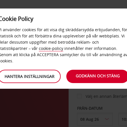
E
POPU
Cookie Policy
ERBJUDANDEN
TJÄNSTER
RA
DESTINA
Vi använder cookies för att visa dig skräddarsydda erbjudanden, fö
statistik och för att förbättra dina upplevelser på vår webbplats. Vi
delar dessutom uppgifter med betrodda reklam- och
statistikpartner – vår
cookie-policy
innehåller mer information.
BIL
Genom att klicka på ACCEPTERA samtycker du till vår användning a
cookies.
HÄMTA FRÅN
GODKÄNN OCH STÄNG
HANTERA INSTÄLLNINGAR
Välj en annan återlä
FRÅN-DATUM