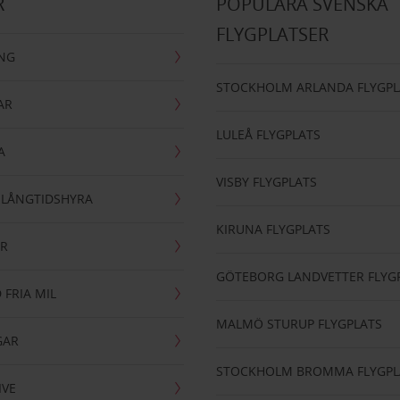
R
POPULÄRA SVENSKA
FLYGPLATSER
ING
STOCKHOLM ARLANDA FLYGPL
AR
LULEÅ FLYGPLATS
A
VISBY FLYGPLATS
- LÅNGTIDSHYRA
KIRUNA FLYGPLATS
AR
GÖTEBORG LANDVETTER FLYG
 FRIA MIL
MALMÖ STURUP FLYGPLATS
GAR
STOCKHOLM BROMMA FLYGPL
IVE