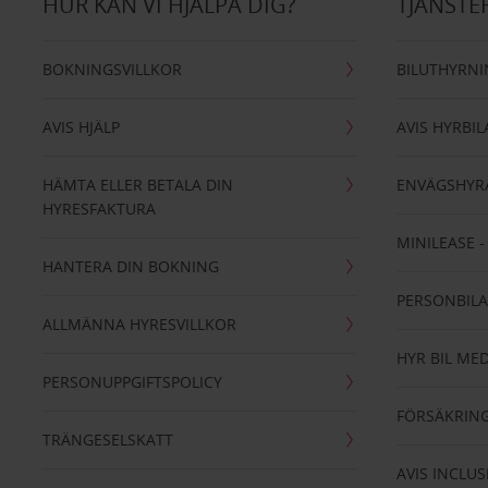
HUR KAN VI HJÄLPA DIG?
TJÄNSTE
BOKNINGSVILLKOR
BILUTHYRN
AVIS HJÄLP
AVIS HYRBIL
HÄMTA ELLER BETALA DIN
ENVÄGSHYR
HYRESFAKTURA
MINILEASE 
HANTERA DIN BOKNING
PERSONBIL
ALLMÄNNA HYRESVILLKOR
HYR BIL MED
PERSONUPPGIFTSPOLICY
FÖRSÄKRIN
TRÄNGESELSKATT
AVIS INCLUS