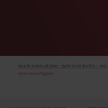
Hyra Bil Snabbt på Nätet - Hyrbil till ett Bra Pris — Avis
Hyrbil Esquel flygplats