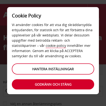
Cookie Policy
Menu
Vi använder cookies för att visa dig skräddarsydda
Welcome
erbjudanden, för statistik och för att förbättra dina
to
Hyrbil Comodoro Rivadavia
upplevelser på vår webbplats. Vi delar dessutom
Avis
uppgifter med betrodda reklam- och
flygplats
statistikpartner – vår
cookie-policy
innehåller mer
information. Genom att klicka på ACCEPTERA
samtycker du till vår användning av cookies.
HANTERA INSTÄLLNINGAR
BIL
SKÅPBIL
HÄMTA FRÅN
GODKÄNN OCH STÄNG
Välj en annan återlämningsplats