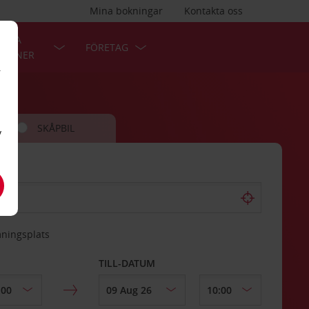
Mina bokningar
Kontakta oss
LÄRA
FÖRETAG
TIONER
r
SKÅPBIL
v
mningsplats
TILL-DATUM