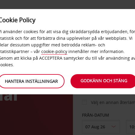
E
POPU
Cookie Policy
ERBJUDANDEN
TJÄNSTER
RA
DESTINA
Vi använder cookies för att visa dig skräddarsydda erbjudanden, fö
statistik och för att förbättra dina upplevelser på vår webbplats. Vi
delar dessutom uppgifter med betrodda reklam- och
t
statistikpartner – vår
cookie-policy
innehåller mer information.
BIL
Genom att klicka på ACCEPTERA samtycker du till vår användning a
cookies.
HÄMTA FRÅN
GODKÄNN OCH STÄNG
HANTERA INSTÄLLNINGAR
nal
Välj en annan återlä
FRÅN-DATUM