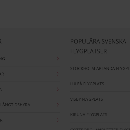
R
POPULÄRA SVENSKA
FLYGPLATSER
ING
STOCKHOLM ARLANDA FLYGPL
AR
LULEÅ FLYGPLATS
A
VISBY FLYGPLATS
- LÅNGTIDSHYRA
KIRUNA FLYGPLATS
AR
GÖTEBORG LANDVETTER FLYG