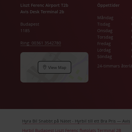
Liszt Ferenc Airport T2b
Öppettider
Avis Desk Terminal 2b
Måndag
Budapest
Tisdag
1185
Onsdag
Torsdag
Ring: 00361 3542780
Fredag
Lördag
Söndag
24-timmars åter
View Map
Hyra Bil Snabbt på Nätet - Hyrbil till ett Bra Pris — Avis
Hyrbil Budapest Liszt Ferenc flygplats Terminal 2B