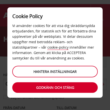
Cookie Policy
Menu
Vi använder cookies för att visa dig skräddarsydda
Welcome
erbjudanden, för statistik och för att förbättra dina
to
Hyrbil Bodrum
upplevelser på vår webbplats. Vi delar dessutom
Avis
uppgifter med betrodda reklam- och
statistikpartner – vår
cookie-policy
innehåller mer
information. Genom att klicka på ACCEPTERA
samtycker du till vår användning av cookies.
BIL
SKÅPBIL
HANTERA INSTÄLLNINGAR
HÄMTA FRÅN
GODKÄNN OCH STÄNG
Välj en annan återlämningsplats
FRÅN-DATUM
TILL-DATUM