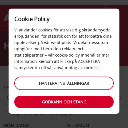
Cookie Policy
Menu
Vi använder cookies för att visa dig skräddarsydda
Welcome
erbjudanden, för statistik och för att förbättra dina
to
Hyrbil Katrineholm stad
upplevelser på vår webbplats. Vi delar dessutom
Avis
uppgifter med betrodda reklam- och
statistikpartner – vår
cookie-policy
innehåller mer
information. Genom att klicka på ACCEPTERA
samtycker du till vår användning av cookies.
BIL
SKÅPBIL
HANTERA INSTÄLLNINGAR
HÄMTA FRÅN
GODKÄNN OCH STÄNG
Välj en annan återlämningsplats
FRÅN-DATUM
TILL-DATUM