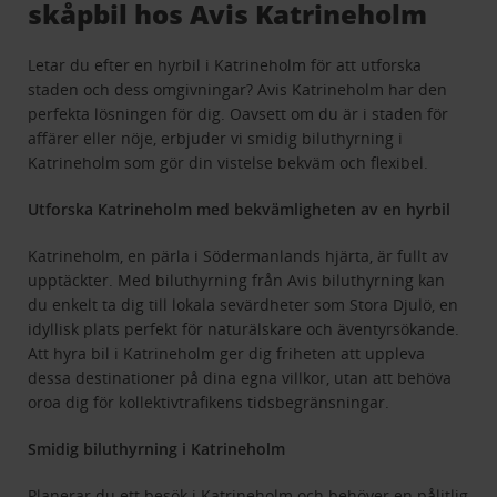
skåpbil hos Avis Katrineholm
Letar du efter en hyrbil i Katrineholm för att utforska
staden och dess omgivningar? Avis Katrineholm har den
perfekta lösningen för dig. Oavsett om du är i staden för
affärer eller nöje, erbjuder vi smidig biluthyrning i
Katrineholm som gör din vistelse bekväm och flexibel.
Utforska Katrineholm med bekvämligheten av en hyrbil
Katrineholm, en pärla i Södermanlands hjärta, är fullt av
upptäckter. Med biluthyrning från Avis biluthyrning kan
du enkelt ta dig till lokala sevärdheter som Stora Djulö, en
idyllisk plats perfekt för naturälskare och äventyrsökande.
Att hyra bil i Katrineholm ger dig friheten att uppleva
dessa destinationer på dina egna villkor, utan att behöva
oroa dig för kollektivtrafikens tidsbegränsningar.
Smidig biluthyrning i Katrineholm
Planerar du ett besök i Katrineholm och behöver en pålitlig