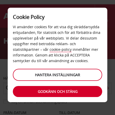
Cookie Policy
Menu
Vi använder cookies för att visa dig skräddarsydda
Welcome
erbjudanden, för statistik och för att förbättra dina
to
Hyrbil Reus flygplats
upplevelser på vår webbplats. Vi delar dessutom
Avis
uppgifter med betrodda reklam- och
statistikpartner – vår
cookie-policy
innehåller mer
information. Genom att klicka på ACCEPTERA
samtycker du till vår användning av cookies.
BIL
SKÅPBIL
HANTERA INSTÄLLNINGAR
HÄMTA FRÅN
GODKÄNN OCH STÄNG
Välj en annan återlämningsplats
FRÅN-DATUM
TILL-DATUM