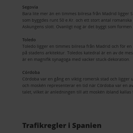
Segovia
Bara lite mer än en timmes bilresa från Madrid ligger 
som byggdes runt 50 e.Kr. och ett stort antal romanska k
Askungens slott. Ovanligt nog är det byggt som formen på
Toledo
Toledo ligger en timmes bilresa från Madrid och för en 
på stadens arkitektur. Toledos katedral är en av de me
är en magnifik synagoga med vacker stuck-dekoration.
Córdoba
Córdoba var en gång en viktig romersk stad och ligger
och moskén representerar en tid när Córdoba var en av
talet, vilket är anledningen till att moskén ibland kallas
Trafikregler i Spanien