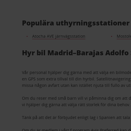
Populära uthyrningsstationer 
Atocha AVE järnvägsstation
Mostol
Hyr bil Madrid–Barajas Adolfo 
Vår personal hjälper dig gärna med att välja en bilmod
en GPS som extra tillval till din hyrbil. Satellitnavigeri
missa någon avfart utan kan istället njuta till fullo av ut
Om du reser med små barn vill vi påminna dig om att det
vi hjälper dig gärna att välja rätt storlek för dina behov.
Tänk på att det är förbjudet enligt lag i Spanien att ta
Om du är medlem i vårt f program Avis Preferred kan du