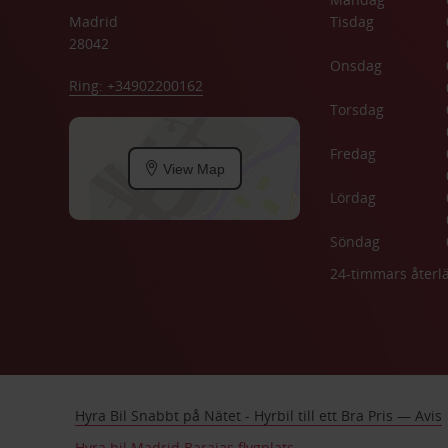
Madrid
Tisdag
28042
Onsdag
Ring: +34902200162
Torsdag
Fredag
View Map
Lördag
Söndag
24-timmars åter
Hyra Bil Snabbt på Nätet - Hyrbil till ett Bra Pris — Avis
Hyra bil Madrid Barajas flygplats