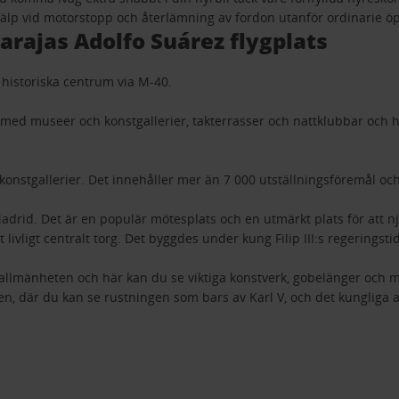
älp vid motorstopp och återlämning av fordon utanför ordinarie öp
arajas Adolfo Suárez flygplats
 historiska centrum via M-40.
med museer och konstgallerier, takterrasser och nattklubbar och 
konstgallerier. Det innehåller mer än 7 000 utställningsföremål och
Madrid. Det är en populär mötesplats och en utmärkt plats för att n
 livligt centralt torg. Det byggdes under kung Filip III:s regerings
för allmänheten och här kan du se viktiga konstverk, gobelänger och
, där du kan se rustningen som bars av Karl V, och det kungliga a