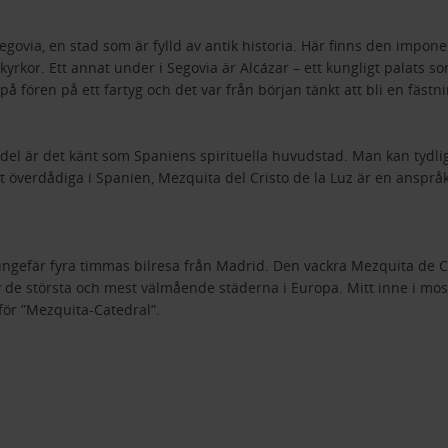
Segovia, en stad som är fylld av antik historia. Här finns den im
yrkor. Ett annat under i Segovia är Alcázar – ett kungligt palats so
 fören på ett fartyg och det var från början tänkt att bli en fästni
del är det känt som Spaniens spirituella huvudstad. Man kan tydlig
st överdådiga i Spanien, Mezquita del Cristo de la Luz är en ansp
 ungefär fyra timmas bilresa från Madrid. Den vackra Mezquita de
 de största och mest välmående städerna i Europa. Mitt inne i mo
 för ”Mezquita-Catedral”.