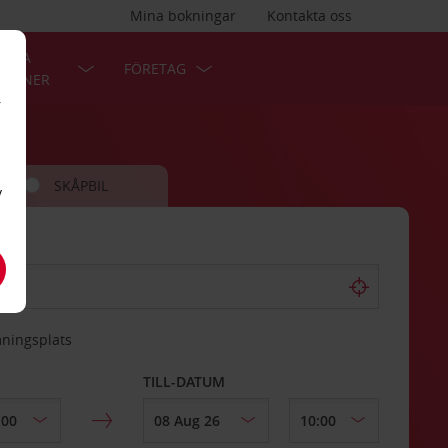
Mina bokningar
Kontakta oss
LÄRA
FÖRETAG
TIONER
r
SKÅPBIL
v
mningsplats
TILL-DATUM