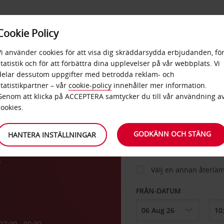
E
POPU
Cookie Policy
ERBJUDANDEN
TJÄNSTER
RA
DESTINA
Vi använder cookies för att visa dig skräddarsydda erbjudanden, fö
statistik och för att förbättra dina upplevelser på vår webbplats. Vi
delar dessutom uppgifter med betrodda reklam- och
–
statistikpartner – vår
cookie-policy
innehåller mer information.
BIL
Genom att klicka på ACCEPTERA samtycker du till vår användning a
cookies.
HÄMTA FRÅN
GODKÄNN OCH STÄNG
HANTERA INSTÄLLNINGAR
s
Välj en annan återlä
FRÅN-DATUM
07:00 - 00:30