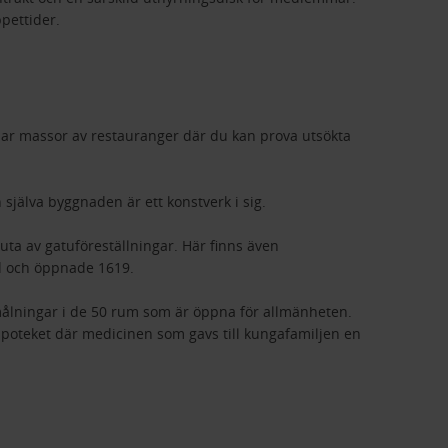
pettider.
har massor av restauranger där du kan prova utsökta
 själva byggnaden är ett konstverk i sig.
juta av gatuföreställningar. Här finns även
tid och öppnade 1619.
 målningar i de 50 rum som är öppna för allmänheten.
poteket där medicinen som gavs till kungafamiljen en