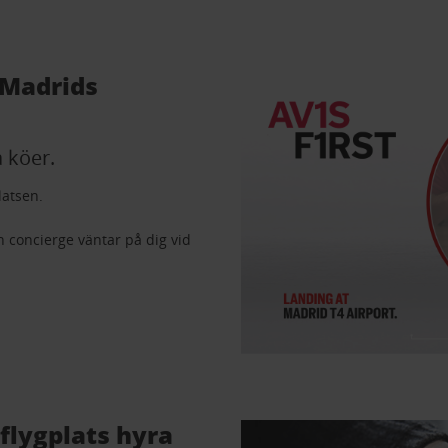
å Madrids
a köer.
latsen.
n concierge väntar på dig vid
flygplats hyra