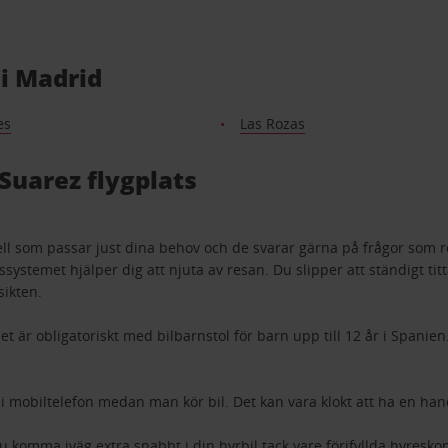
i Madrid
es
Las Rozas
Suarez flygplats
ell som passar just dina behov och de svarar gärna på frågor som 
ngssystemet hjälper dig att njuta av resan. Du slipper att ständigt ti
sikten.
 är obligatoriskt med bilbarnstol för barn upp till 12 år i Spanien
la i mobiltelefon medan man kör bil. Det kan vara klokt att ha en h
 komma iväg extra snabbt i din hyrbil tack vare förifyllda hyresk