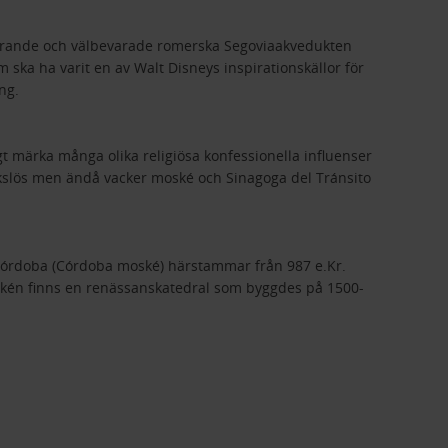
ponerande och välbevarade romerska Segoviaakvedukten
m ska ha varit en av Walt Disneys inspirationskällor för
ng.
t märka många olika religiösa konfessionella influenser
råkslös men ändå vacker moské och Sinagoga del Tránsito
 Córdoba (Córdoba moské) härstammar från 987 e.Kr.
skén finns en renässanskatedral som byggdes på 1500-