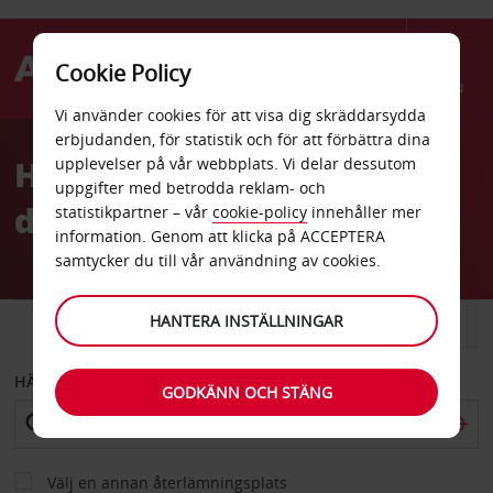
Cookie Policy
Menu
Vi använder cookies för att visa dig skräddarsydda
Welcome
erbjudanden, för statistik och för att förbättra dina
to
Hyrbil Lanzarote Puerto
upplevelser på vår webbplats. Vi delar dessutom
Avis
uppgifter med betrodda reklam- och
del Carmen hamn
statistikpartner – vår
cookie-policy
innehåller mer
information. Genom att klicka på ACCEPTERA
samtycker du till vår användning av cookies.
HANTERA INSTÄLLNINGAR
BIL
SKÅPBIL
HÄMTA FRÅN
GODKÄNN OCH STÄNG
Välj en annan återlämningsplats