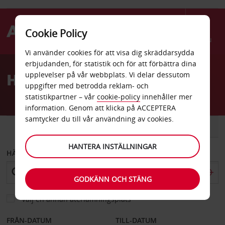
Cookie Policy
Menu
Vi använder cookies för att visa dig skräddarsydda
Welcome
erbjudanden, för statistik och för att förbättra dina
to
Hyrbil Guadalajara
upplevelser på vår webbplats. Vi delar dessutom
Avis
uppgifter med betrodda reklam- och
statistikpartner – vår
cookie-policy
innehåller mer
information. Genom att klicka på ACCEPTERA
samtycker du till vår användning av cookies.
BIL
SKÅPBIL
HANTERA INSTÄLLNINGAR
HÄMTA FRÅN
GODKÄNN OCH STÄNG
Välj en annan återlämningsplats
FRÅN-DATUM
TILL-DATUM