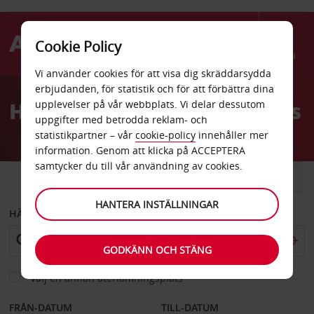
Cookie Policy
Menu
Vi använder cookies för att visa dig skräddarsydda
Welcome
erbjudanden, för statistik och för att förbättra dina
to
Hyrbil Bilbao Loiu flygplats
upplevelser på vår webbplats. Vi delar dessutom
Avis
uppgifter med betrodda reklam- och
statistikpartner – vår
cookie-policy
innehåller mer
information. Genom att klicka på ACCEPTERA
samtycker du till vår användning av cookies.
BIL
SKÅPBIL
HANTERA INSTÄLLNINGAR
HÄMTA FRÅN
GODKÄNN OCH STÄNG
Välj en annan återlämningsplats
FRÅN-DATUM
TILL-DATUM