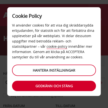
Cookie Policy
Menu
Vi använder cookies för att visa dig skräddarsydda
Welcome
erbjudanden, för statistik och för att förbättra dina
to
Hyrbil Maribor stad
upplevelser på vår webbplats. Vi delar dessutom
Avis
uppgifter med betrodda reklam- och
statistikpartner – vår
cookie-policy
innehåller mer
information. Genom att klicka på ACCEPTERA
samtycker du till vår användning av cookies.
BIL
SKÅPBIL
HANTERA INSTÄLLNINGAR
HÄMTA FRÅN
GODKÄNN OCH STÄNG
Välj en annan återlämningsplats
FRÅN-DATUM
TILL-DATUM