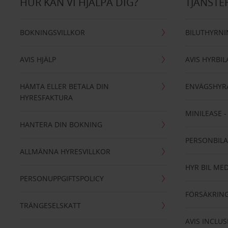
HUR KAN VI HJÄLPA DIG?
TJÄNSTE
BOKNINGSVILLKOR
BILUTHYRN
AVIS HJÄLP
AVIS HYRBIL
HÄMTA ELLER BETALA DIN
ENVÄGSHYR
HYRESFAKTURA
MINILEASE 
HANTERA DIN BOKNING
PERSONBIL
ALLMÄNNA HYRESVILLKOR
HYR BIL MED
PERSONUPPGIFTSPOLICY
FÖRSÄKRIN
TRÄNGESELSKATT
AVIS INCLUS