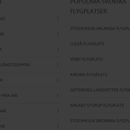
R
POPULÄRA SVENSKA
FLYGPLATSER
ING
STOCKHOLM ARLANDA FLYGPL
AR
LULEÅ FLYGPLATS
A
VISBY FLYGPLATS
- LÅNGTIDSHYRA
KIRUNA FLYGPLATS
AR
GÖTEBORG LANDVETTER FLYG
 FRIA MIL
MALMÖ STURUP FLYGPLATS
GAR
STOCKHOLM BROMMA FLYGPL
IVE