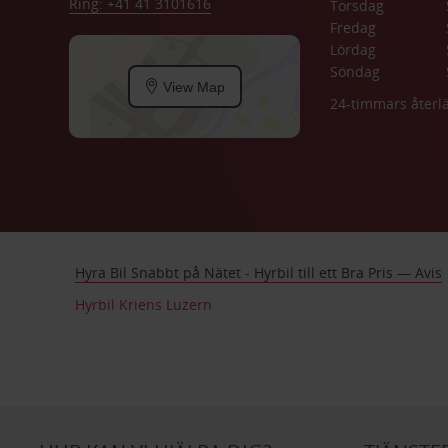
Ring: +41 41 3101616
Torsdag
Fredag
Lördag
Söndag
View Map
24-timmars åter
Hyra Bil Snabbt på Nätet - Hyrbil till ett Bra Pris — Avis
Hyrbil Kriens Luzern