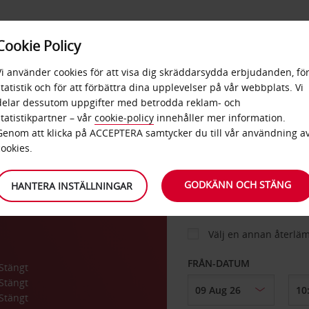
E
POPU
Cookie Policy
ERBJUDANDEN
TJÄNSTER
RA
DESTINA
Vi använder cookies för att visa dig skräddarsydda erbjudanden, fö
statistik och för att förbättra dina upplevelser på vår webbplats. Vi
delar dessutom uppgifter med betrodda reklam- och
statistikpartner – vår
cookie-policy
innehåller mer information.
BIL
Genom att klicka på ACCEPTERA samtycker du till vår användning a
cookies.
HÄMTA FRÅN
GODKÄNN OCH STÄNG
HANTERA INSTÄLLNINGAR
Välj en annan återlä
FRÅN-DATUM
Stängt
Stängt
Stängt