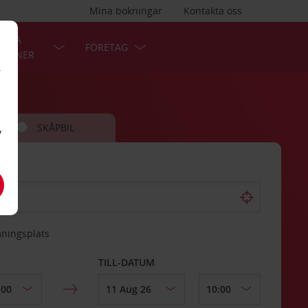
Mina bokningar
Kontakta oss
LÄRA
FÖRETAG
TIONER
r
SKÅPBIL
v
mningsplats
TILL-DATUM