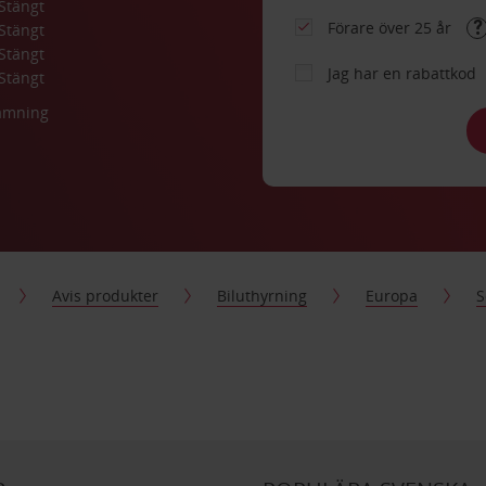
Stängt
Förare över 25 år
Stängt
Stängt
Jag har en rabattkod
Stängt
lämning
Avis produkter
Biluthyrning
Europa
S